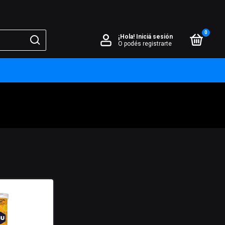
0
¡Hola!
Iniciá sesión
O podés registrarte