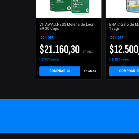
VITAWALLNESS Melena de León
ENA Citrato de M
B9 30 Caps
192gr
-
20
%
OFF
-
20
%
OFF
$21.160,30
$12.500
$26.450,37
3
x
$7.053,43
sin interés
3
x
$4.166,67
sin interés
COMPRAR
COMPRAR
en stock