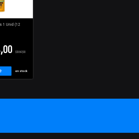
s 1 Unid (12
4,00
$33.947,00
en stock