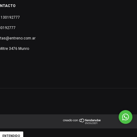
NTACTO
1130192777
30192777
ntas@entreno.com.ar
Mitre 3476 Munro
ENTENDIDO