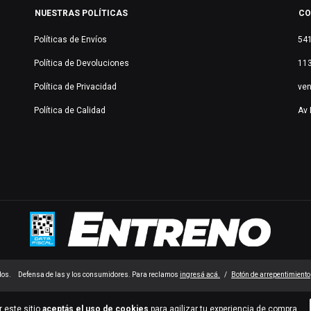
NUESTRAS POLÍTICAS
CO
Políticas de Envíos
54
Política de Devoluciones
11
Política de Privacidad
ve
Política de Calidad
Av 
dos.
Defensa de las y los consumidores. Para reclamos
ingresá acá.
/
Botón de arrepentimiento
r este sitio
aceptás el uso de cookies
para agilizar tu experiencia de compra.