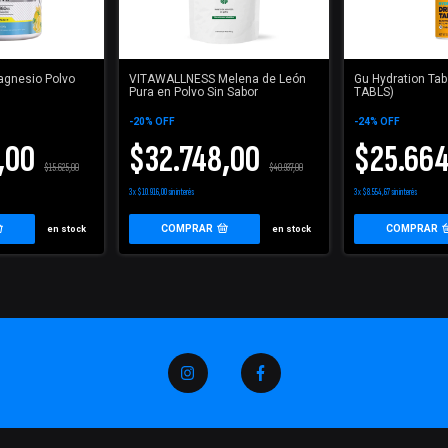
agnesio Polvo
VITAWALLNESS Melena de León
Gu Hydration Tab
Pura en Polvo Sin Sabor
TABLS)
-
20
%
OFF
-
24
%
OFF
,00
$32.748,00
$25.66
$15.625,00
$40.937,00
3
x
$10.916,00
sin interés
3
x
$8.554,67
sin interés
COMPRAR
COMPRAR
en stock
en stock