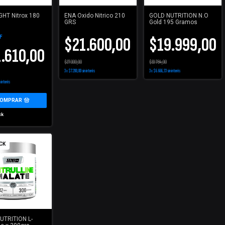
HT Nitrox 180
ENA Oxido Nitrico 210
GOLD NUTRITION N.O
GRS
Gold 195 Gramos
$21.600,00
$19.999,00
F
.610,00
$27.000,00
$33.784,00
3
x
$7.200,00
sin interés
3
x
$6.666,33
sin interés
n interés
ck
CK
UTRITION L-