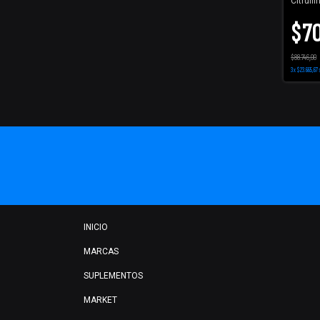
Citrull
$70
$88.746,00
3
x
$23.665,67
INICIO
MARCAS
SUPLEMENTOS
MARKET