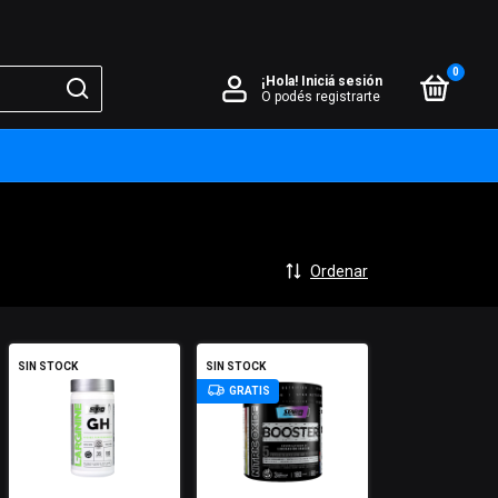
0
¡Hola!
Iniciá sesión
O podés registrarte
Ordenar
SIN STOCK
SIN STOCK
GRATIS