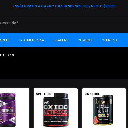
ENVÍO GRATIS A CABA Y GBA DESDE $65.000 / RESTO $85000
ARKET
INDUMENTARIA
SHAKERS
COMBOS
OFERTAS
LATADORES
SIN STOCK
SIN STOCK