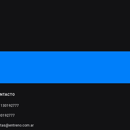
NTACTO
1130192777
30192777
ntas@entreno.com.ar