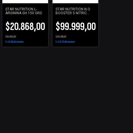
STAR NUTRITION L-
STAR NUTRITION N.O
ARGININA GH 150 GRS
BOOSTER 5 NITRIC
OXIDE PRECURSOR 180
TABS
$20.868,00
$99.999,00
$26.085,00
$124.999,00
3
x
$6.956,00
sin interés
3
x
$33.333,00
sin interés