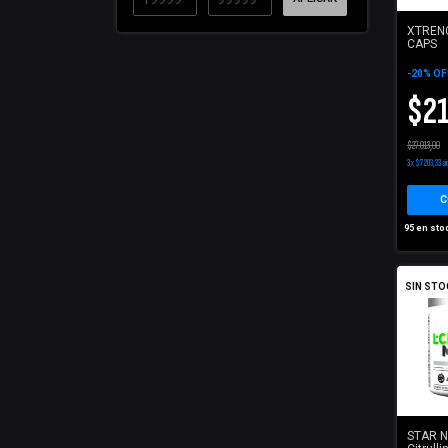
XTRENG
CAPS
-
20
%
OF
$21
$27.013,00
3
x
$7.203,33
si
95
en sto
SIN STO
STAR N