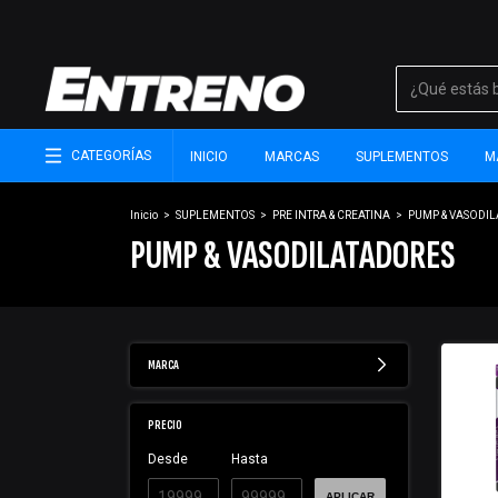
CATEGORÍAS
INICIO
MARCAS
SUPLEMENTOS
M
Inicio
>
SUPLEMENTOS
>
PRE INTRA & CREATINA
>
PUMP & VASODI
PUMP & VASODILATADORES
MARCA
PRECIO
Desde
Hasta
APLICAR