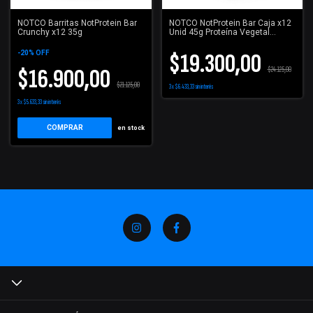
NOTCO Barritas NotProtein Bar
NOTCO NotProtein Bar Caja x12
Crunchy x12 35g
Unid 45g Proteína Vegetal
Premium
$19.300,00
-
20
%
OFF
$16.900,00
$24.125,00
$21.125,00
3
x
$6.433,33
sin interés
3
x
$5.633,33
sin interés
COMPRAR
en stock