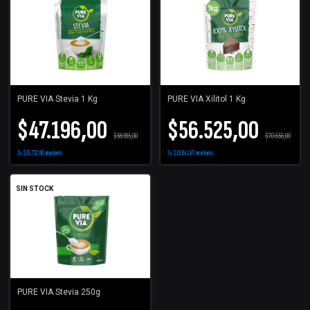
PURE VIA Stevia 1 Kg
PURE VIA Xilitol 1 Kg
$47.196,00
$56.525,00
$58.995,00
$70.656,00
3
x
$15.732,00
sin interés
3
x
$18.841,67
sin interés
SIN STOCK
PURE VIA Stevia 250g