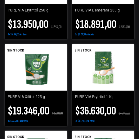
PURE VIA Erytritol 250 g
PURE VIA Demerara 200 g
$13.950,00
$18.891,00
$17.433,00
$23.615,00
3
x
$4.650,00
sin interés
3
x
$6.297,00
sin interés
SIN STOCK
SIN STOCK
PURE VIA Xilitol 225 g
PURE VIA Erytritol 1 Kg
$19.346,00
$36.630,00
$24.183,00
$45.788,00
3
x
$6.448,67
sin interés
3
x
$12.210,00
sin interés
SIN STOCK
SIN STOCK