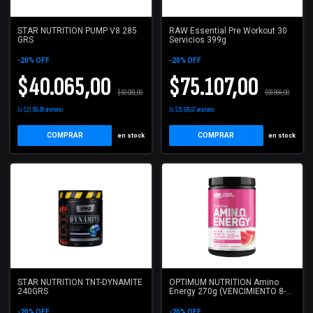
STAR NUTRITION PUMP V8 285
RAW Essential Pre Workout 30
GRS
Servicios 399g
-
20
%
OFF
-
20
%
OFF
$40.065,00
$75.107,00
$50.081,00
$93.884,00
3
x
$13.355,00
sin interés
3
x
$25.035,67
sin interés
COMPRAR
COMPRAR
en stock
en stock
STAR NUTRITION TNT-DYNAMITE
OPTIMUM NUTRITION Amino
240GRS
Energy 270g (VENCIMIENTO 8-
26)
-
20
%
OFF
-
20
%
OFF