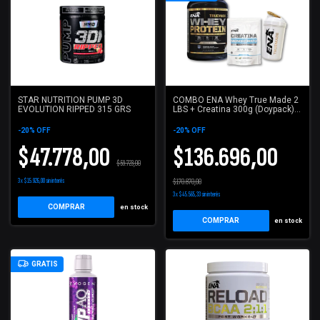
STAR NUTRITION PUMP 3D
COMBO ENA Whey True Made 2
EVOLUTION RIPPED 315 GRS
LBS + Creatina 300g (Doypack) +
Shaker ENA 500ml
-
20
%
OFF
-
20
%
OFF
$47.778,00
$136.696,00
$59.723,00
3
x
$15.926,00
sin interés
$170.870,00
3
x
$45.565,33
sin interés
COMPRAR
en stock
COMPRAR
en stock
GRATIS