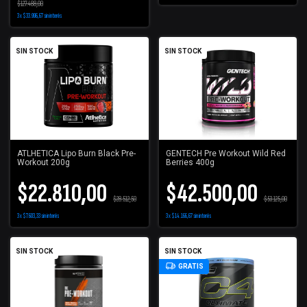
$127.488,00
3
x
$33.996,67
sin interés
SIN STOCK
SIN STOCK
ATLHETICA Lipo Burn Black Pre-
GENTECH Pre Workout Wild Red
Workout 200g
Berries 400g
$22.810,00
$42.500,00
$28.512,50
$53.125,00
3
x
$7.603,33
sin interés
3
x
$14.166,67
sin interés
SIN STOCK
SIN STOCK
GRATIS