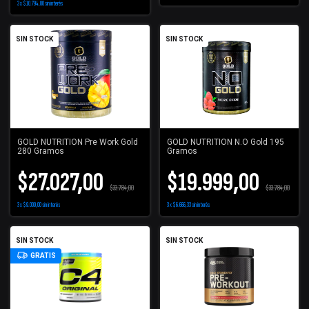
3
x
$10.794,00
sin interés
SIN STOCK
SIN STOCK
GOLD NUTRITION Pre Work Gold
GOLD NUTRITION N.O Gold 195
280 Gramos
Gramos
$27.027,00
$19.999,00
$33.784,00
$33.784,00
3
x
$9.009,00
sin interés
3
x
$6.666,33
sin interés
SIN STOCK
SIN STOCK
GRATIS