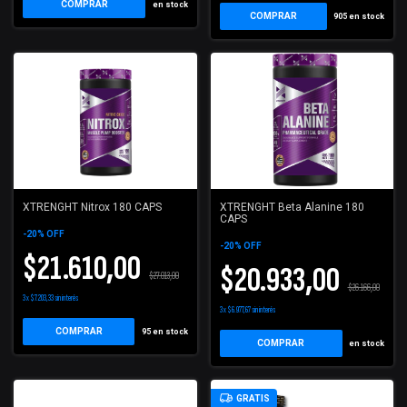
COMPRAR
en stock
COMPRAR
905
en stock
XTRENGHT Nitrox 180 CAPS
XTRENGHT Beta Alanine 180
CAPS
-
20
%
OFF
-
20
%
OFF
$21.610,00
$20.933,00
$27.013,00
$26.166,00
3
x
$7.203,33
sin interés
3
x
$6.977,67
sin interés
95
en stock
en stock
GRATIS