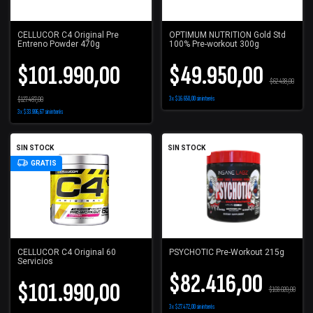
CELLUCOR C4 Original Pre
OPTIMUM NUTRITION Gold Std
Entreno Powder 470g
100% Pre-workout 300g
$101.990,00
$49.950,00
$62.438,00
$127.487,00
3
x
$16.650,00
sin interés
3
x
$33.996,67
sin interés
SIN STOCK
SIN STOCK
GRATIS
CELLUCOR C4 Original 60
PSYCHOTIC Pre-Workout 215g
Servicios
$82.416,00
$101.990,00
$103.020,00
3
x
$27.472,00
sin interés