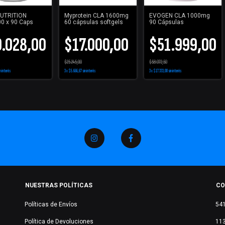
UTRITION
Myprotein CLA 1600mg
EVOGEN CLA 1000mg
0 x 90 Caps
60 cápsulas softgels
90 Cápsulas
.028,00
$17.000,00
$51.999,00
$25.245,00
$58.072,50
n interés
3
x
$5.666,67
sin interés
3
x
$17.333,00
sin interés
NUESTRAS POLÍTICAS
CO
Políticas de Envíos
54
Política de Devoluciones
11