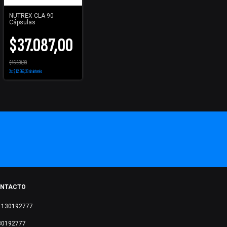
NUTREX CLA 90
Cápsulas
$37.087,00
$46.359,00
3
x
$12.362,33
sin interés
NTACTO
1130192777
30192777