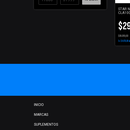
STAR N
CLA100
$29
$36.285,00
3
x
$9.676,00
si
INICIO
MARCAS
SUPLEMENTOS