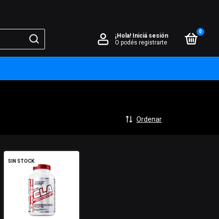
0
¡Hola!
Iniciá sesión
O podés registrarte
Ordenar
SIN STOCK