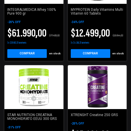
INTEGRALMEDICA Whey 100%
MYPROTEIN Daily Vitamins Multi
Pure 900 gr
Vitamin 60 Tablets
-
20
%
OFF
-
34
%
OFF
$61.990,00
$12.499,00
$77.488,00
$18.844,00
3
x
$20.663,33
sin interés
3
x
$4.166,33
sin interés
COMPRAR
COMPRAR
en stock
en stock
STAR NUTRITION CREATINA
XTRENGHT Creatine 250 GRS
MONOHIDRATO EEUU 300 GRS
-
20
%
OFF
-
31
%
OFF