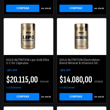
COMPRAR
COMPRAR
en stock
en stock
GOLD NUTRITION Lipo Gold Elite
GOLD NUTRITION Electrolytes
U.C 60 Cápsulas
Blend Mineral & Vitamins 60
Cápsulas
-
20
%
OFF
-
20
%
OFF
$20.115,00
$14.080,00
$25.144,00
$17.600,00
3
x
$6.705,00
sin interés
3
x
$4.693,33
sin interés
en stock
en stock