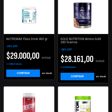
NUTREMAX Flexo Drink 400 gr
GOLD NUTRITION Amino Gold
280 Gramos
-
39
%
OFF
-
20
%
OFF
$29.000,00
$28.161,00
$47.175,00
$35.201,00
3
x
$9.666,67
sin interés
3
x
$9.387,00
sin interés
COMPRAR
en stock
COMPRAR
en stock