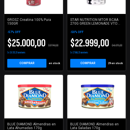
GROSZ Creatina 100% Pura
STAR NUTRITION MTOR BCAA
150GR
270G GREEN LEMONADE VTO
10-26
-
57
%
OFF
-
50
%
OFF
$25.000,00
$22.999,00
$57.748,00
$46.375,00
3
x
$8.333,33
sin interés
3
x
$7.666,33
sin interés
COMPRAR
COMPRAR
en stock
29
en stock
BLUE DIAMOND Almendras en
BLUE DIAMOND Almendras en
Lata Ahumadas 170g
Lata Saladas 170g