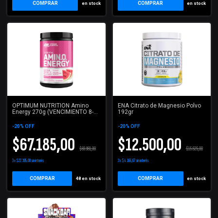
COMPRAR
COMPRAR
en stock
en stock
OPTIMUM NUTRITION Amino
ENA Citrato de Magnesio Polvo
Energy 270g (VENCIMIENTO 8-
192gr
26)
-
20
%
OFF
-
20
%
OFF
$67.185,00
$12.500,00
$83.981,00
$15.625,00
3
x
$22.395,00
sin interés
3
x
$4.166,67
sin interés
COMPRAR
COMPRAR
48
en stock
en stock