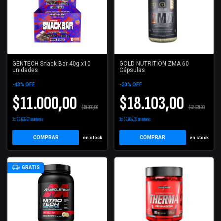
GENTECH Snack Bar 40g x10
GOLD NUTRITION ZMA 60
unidades
Cápsulas
-
43
%
OFF
-
20
%
OFF
$11.000,00
$18.103,00
$19.200,00
$22.629,00
3
x
$3.666,67
sin interés
3
x
$6.034,33
sin interés
COMPRAR
en stock
en stock
GRATIS