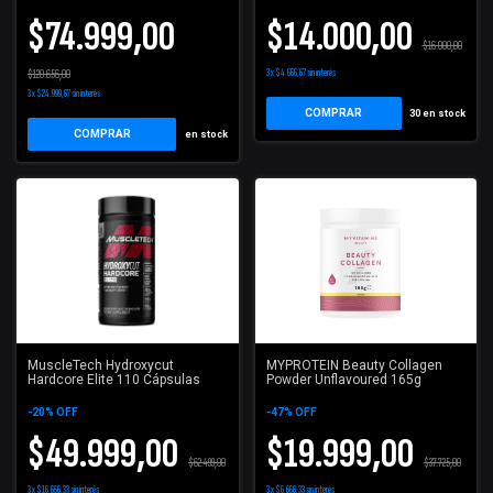
$74.999,00
$14.000,00
$16.000,00
$120.656,00
3
x
$4.666,67
sin interés
3
x
$24.999,67
sin interés
COMPRAR
30
en stock
COMPRAR
en stock
MuscleTech Hydroxycut
MYPROTEIN Beauty Collagen
Hardcore Elite 110 Cápsulas
Powder Unflavoured 165g
-
20
%
OFF
-
47
%
OFF
$49.999,00
$19.999,00
$62.499,00
$37.725,00
3
x
$16.666,33
sin interés
3
x
$6.666,33
sin interés