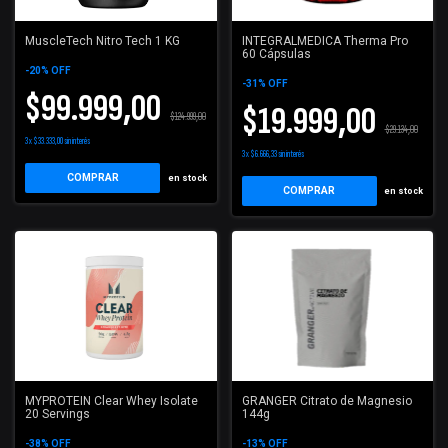
MuscleTech Nitro Tech 1 KG
INTEGRALMEDICA Therma Pro
60 Cápsulas
-
20
%
OFF
-
31
%
OFF
$99.999,00
$19.999,00
$124.999,00
$29.134,00
3
x
$33.333,00
sin interés
3
x
$6.666,33
sin interés
COMPRAR
en stock
COMPRAR
en stock
MYPROTEIN Clear Whey Isolate
GRANGER Citrato de Magnesio
20 Servings
144g
-
38
%
OFF
-
13
%
OFF