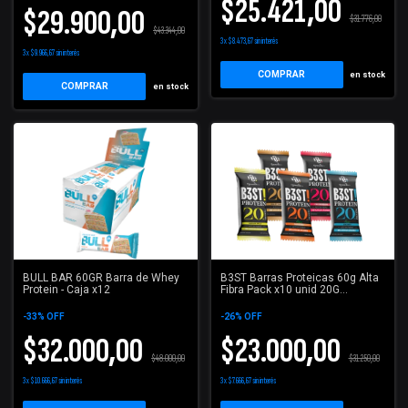
$25.421,00
$29.900,00
$31.776,00
$43.344,00
3
x
$8.473,67
sin interés
3
x
$9.966,67
sin interés
en stock
COMPRAR
en stock
BULL BAR 60GR Barra de Whey
B3ST Barras Proteicas 60g Alta
Protein - Caja x12
Fibra Pack x10 unid 20G
PROTEINA
-
33
%
OFF
-
26
%
OFF
$32.000,00
$23.000,00
$48.000,00
$31.250,00
3
x
$10.666,67
sin interés
3
x
$7.666,67
sin interés